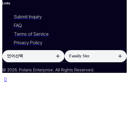
Links
Submit Inquiry
FAQ
Terms of Service
Privacy Policy
언어선택
Family Site
© 2026. Polaris Enterprise. All Rights Reserved.