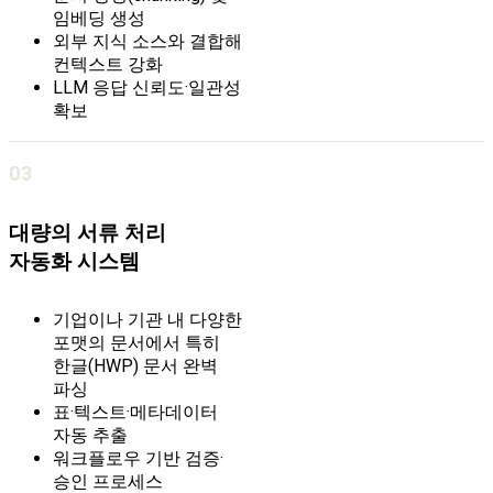
임베딩 생성
외부 지식 소스와 결합해
컨텍스트 강화
LLM 응답 신뢰도·일관성
확보
03
대량의 서류 처리
자동화 시스템
기업이나 기관 내
다양한
포맷의 문서에서
특히
한글(HWP) 문서 완벽
파싱
표·텍스트·메타데이터
자동 추출
워크플로우 기반 검증·
승인 프로세스